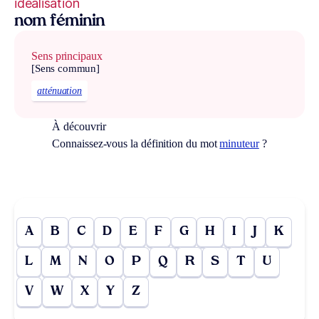
idéalisation
nom féminin
Sens principaux
[Sens commun]
atténuation
À découvrir
Connaissez-vous la définition du mot
minuteur
?
A
B
C
D
E
F
G
H
I
J
K
L
M
N
O
P
Q
R
S
T
U
V
W
X
Y
Z