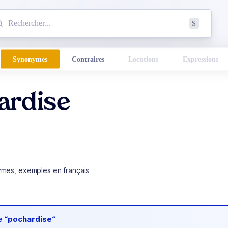
mmencez à chercher un mot dans le dictionnaire :
S
esults found.
Synonymes
Contraires
Locutions
Expressions
ardise
ymes, exemples en français
de
“pochardise“