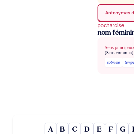
Antonymes 
pochardise
nom fémini
Sens principau
[Sens commun]
sobriété
temp
A
B
C
D
E
F
G