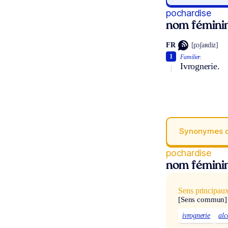
pochardise
nom fémini
FR
[pɔʃaʀdiz]
1
Familier.
Ivrognerie.
Synonymes 
pochardise
nom fémini
Sens principau
[Sens commun]
ivrognerie
alc