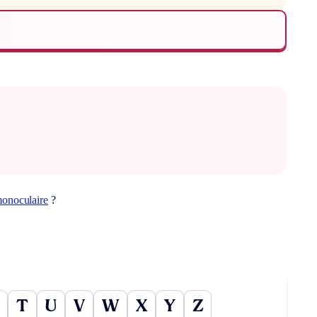
onoculaire
?
T
U
V
W
X
Y
Z