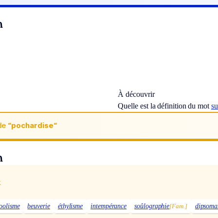
n
À découvrir
Quelle est la définition du mot
su
de
“pochardise“
n
x
oolisme
beuverie
éthylisme
intempérance
soûlographie
[Fam.]
dipsoma