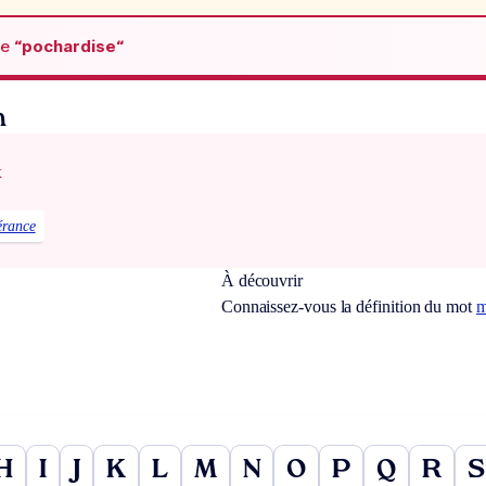
de
“pochardise“
n
x
érance
À découvrir
Connaissez-vous la définition du mot
m
H
I
J
K
L
M
N
O
P
Q
R
S