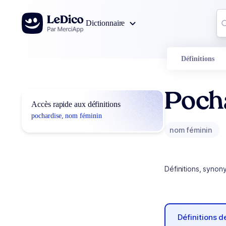
Aller au contenu
Co
Dictionnaire
0
r
Définitions
Poch
Accès rapide aux définitions
pochardise, nom féminin
nom féminin
Définitions, synon
Définitions 