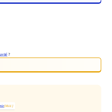
avité
?
nie
[Méd.]