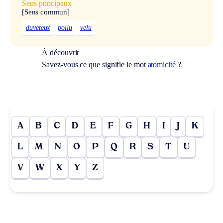
Sens principaux
[Sens commun]
duveteux
poilu
velu
À découvrir
Savez-vous ce que signifie le mot
atomicité
?
A
B
C
D
E
F
G
H
I
J
K
L
M
N
O
P
Q
R
S
T
U
V
W
X
Y
Z