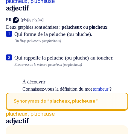
plucheux, plucheuse
adjectif
FR
[plyʃø, plyʃøz]
Deux graphies sont admises :
pelucheux
ou
plucheux
.
Qui forme de la peluche (ou pluche).
1
Du linge pelucheux (ou plucheux).
Qui rappelle la peluche (ou pluche) au toucher.
2
Elle caressait le velours pelucheux (ou plucheux).
À découvrir
Connaissez-vous la définition du mot
tombeur
?
Synonymes de
“plucheux, plucheuse“
plucheux, plucheuse
adjectif