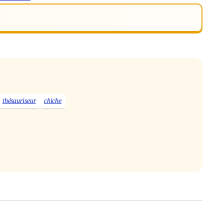
thésauriseur
chiche