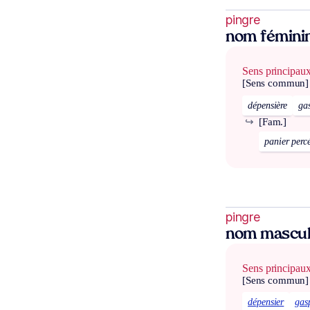
pingre
nom fémini
Sens principau
[Sens commun]
dépensière
gas
↪
[Fam.]
panier perc
pingre
nom mascul
Sens principau
[Sens commun]
dépensier
gas