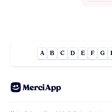
A
B
C
D
E
F
G