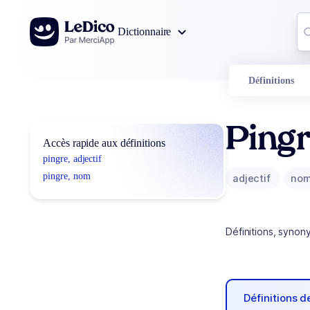
Aller au contenu
Co
Dictionnaire
0
r
Définitions
Ping
Accès rapide aux définitions
pingre, adjectif
pingre, nom
adjectif
no
Définitions, synon
Définitions 