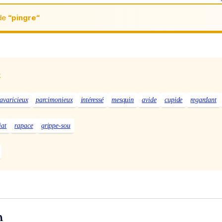
de
“pingre“
x
avaricieux
parcimonieux
intéressé
mesquin
avide
cupide
regardant
iat
rapace
grippe-sou
n