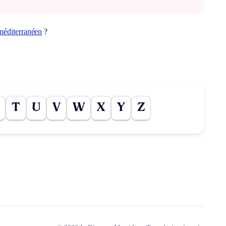
méditerranéen
?
T
U
V
W
X
Y
Z