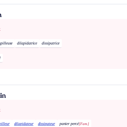
n
x
pilleuse
dilapidatrice
dissipatrice
é
in
x
pilleur
dilapidateur
dissipateur
panier percé
[Fam.]