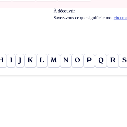
À découvrir
Savez-vous ce que signifie le mot
circum
H
I
J
K
L
M
N
O
P
Q
R
S