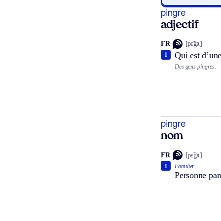
pingre
adjectif
FR
[pɛ̃gʀ]
Qui est d’un
1
Des gens pingres.
pingre
nom
FR
[pɛ̃gʀ]
1
Familier.
Personne par