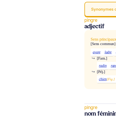
Synonymes 
pingre
adjectif
Sens principau
[Sens commun]
avare
ladre
↪
[Fam.]
radin
rap
↪
[Péj.]
chien
[Fig.]
pingre
nom fémini