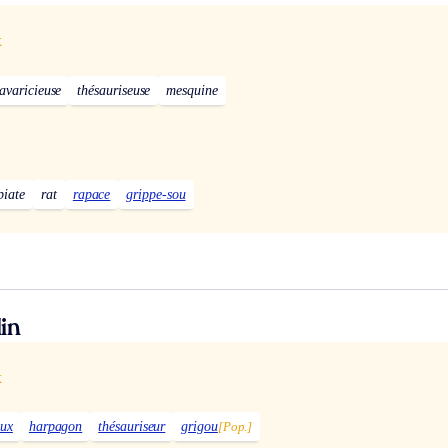
x
avaricieuse
thésauriseuse
mesquine
piate
rat
rapace
grippe-sou
in
x
eux
harpagon
thésauriseur
grigou
[Pop.]