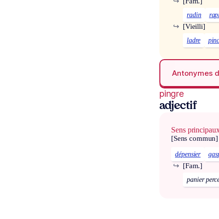
↪
[Fam.]
radin
rap
↪
[Vieilli]
ladre
pin
Antonymes 
pingre
adjectif
Sens principau
[Sens commun]
dépensier
gas
↪
[Fam.]
panier perc