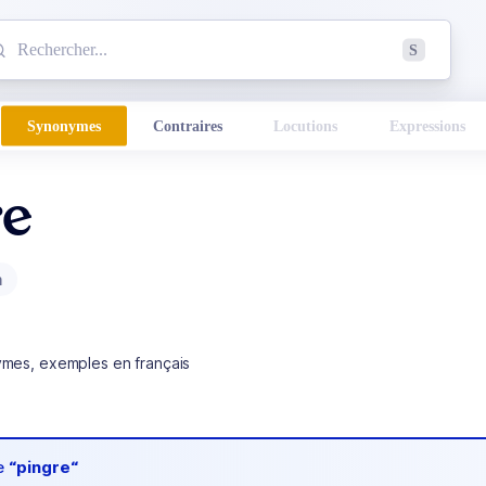
mmencez à chercher un mot dans le dictionnaire :
S
esults found.
Synonymes
Contraires
Locutions
Expressions
re
m
ymes, exemples en français
de
“pingre“