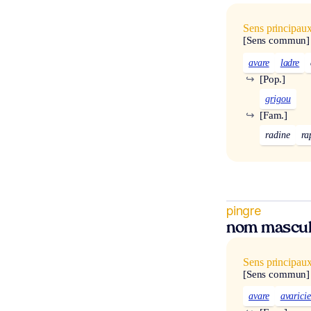
Sens principau
[Sens commun]
avare
ladre
↪
[Pop.]
grigou
↪
[Fam.]
radine
ra
pingre
nom mascul
Sens principau
[Sens commun]
avare
avarici