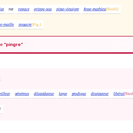
iat
rat
rapace
grippe-sou
pisse-vinaigre
fesse-mathieu
[Vieilli]
ce-maille
pouacre
[Fig.]
de
“pingre“
x
pilleur
généreux
dilapidateur
large
prodigue
dissipateur
libéral
[Vieil
é