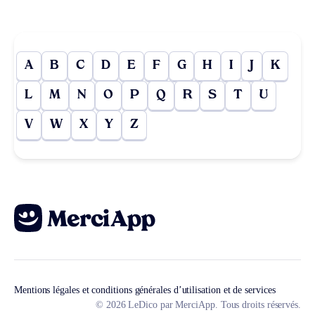
A
B
C
D
E
F
G
H
I
J
K
L
M
N
O
P
Q
R
S
T
U
V
W
X
Y
Z
Mentions légales et conditions générales d’utilisation et de services
© 2026 LeDico par MerciApp. Tous droits réservés.