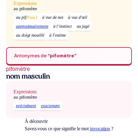
Expressions
au pifomètre
au pif
[Fam.]
à vue de nez
à vue d’œil
approximativement
à l’instinct
au jugé
au doigt mouillé
à l’estime
Antonymes de
“pifomètre“
pifomètre
nom masculin
Expressions
au pifomètre
précisément
exactement
À découvrir
Savez-vous ce que signifie le mot
invocation
?