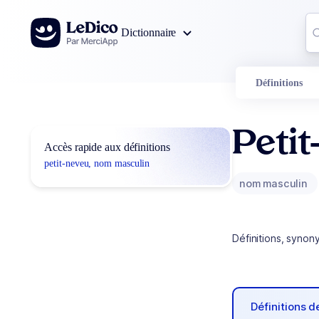
Aller au contenu
Co
Dictionnaire
0
r
Définitions
Petit
Accès rapide aux définitions
petit-neveu, nom masculin
nom masculin
Définitions, synon
Définitions 