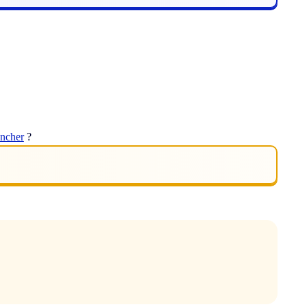
ancher
?