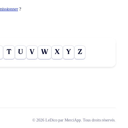
missionner
?
T
U
V
W
X
Y
Z
© 2026 LeDico par MerciApp. Tous droits réservés.