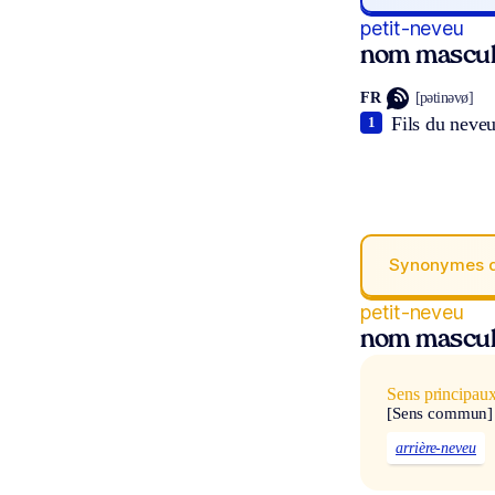
petit-neveu
nom mascul
FR
[pətinəvø]
Fils du neveu
1
Synonymes 
petit-neveu
nom mascul
Sens principau
[Sens commun]
arrière-neveu