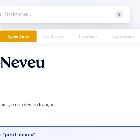
mmencez à chercher un mot dans le dictionnaire :
S
esults found.
Synonymes
Contraires
Locutions
Expressions
-Neveu
ymes, exemples en français
de
“petit-neveu“