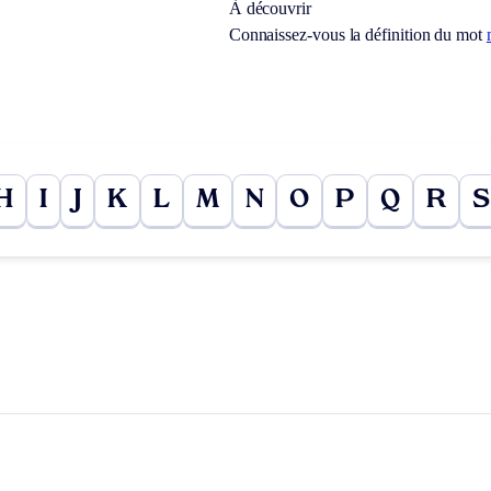
À découvrir
Connaissez-vous la définition du mot
H
I
J
K
L
M
N
O
P
Q
R
S