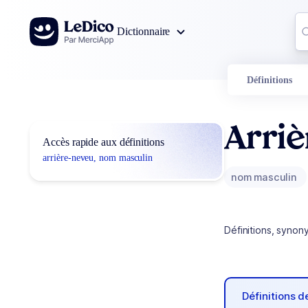
Aller au contenu
Co
Dictionnaire
0
r
Définitions
Arri
Accès rapide aux définitions
arrière-neveu, nom masculin
nom masculin
Définitions, synon
Définitions 