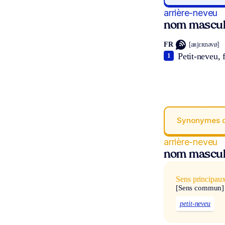
arrière-neveu
nom mascul
FR
[aʀjɛʀnəvø]
Petit-neveu, 
1
Synonymes 
arrière-neveu
nom mascul
Sens principau
[Sens commun]
petit-neveu