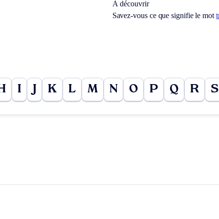
À découvrir
Savez-vous ce que signifie le mot
t
H
I
J
K
L
M
N
O
P
Q
R
S