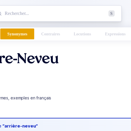
mmencez à chercher un mot dans le dictionnaire :
S
esults found.
Synonymes
Contraires
Locutions
Expressions
ère-Neveu
ymes, exemples en français
de
“arrière-neveu“