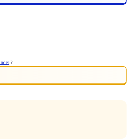
inder
?