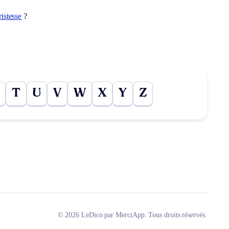
ristesse
?
T
U
V
W
X
Y
Z
© 2026 LeDico par MerciApp. Tous droits réservés.