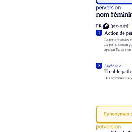
perversion
nom fémini
FR
[pɛʀvɛʀsjɔ̃]
Action de pe
1
La perversion des 
La perversion du go
Spécialt
Perversion 
2
Psychologie.
Trouble path
Des perversions sex
Synonymes 
perversion