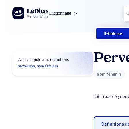
Aller au contenu
Co
Dictionnaire
0
r
Définitions
Perv
Accès rapide aux définitions
perversion, nom féminin
nom féminin
Définitions, synon
Définitions 