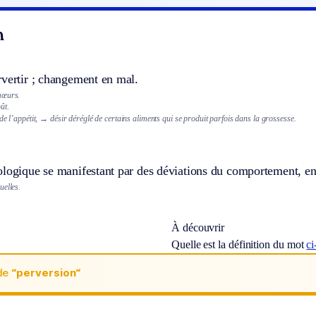
n
rvertir ; changement en mal.
mœurs.
ût.
de l’appétit,
→ désir déréglé de certains aliments qui se produit parfois dans la grossesse.
ologique se manifestant par des déviations du comportement, en
uelles.
À découvrir
Quelle est la définition du mot
ci
de
“perversion“