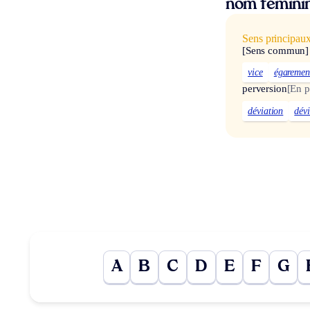
nom fémini
Sens principau
[Sens commun]
vice
égaremen
perversion
[En p
déviation
dév
A
B
C
D
E
F
G