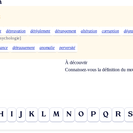
n
x
t
dépravation
dérèglement
dérangement
altération
corruption
dégra
sychologie]
iance
détraquement
anomalie
perversité
À découvrir
Connaissez-vous la définition du mo
H
I
J
K
L
M
N
O
P
Q
R
S