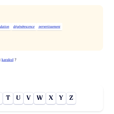
dation
dégénérescence
pervertissement
t
karakul
?
T
U
V
W
X
Y
Z