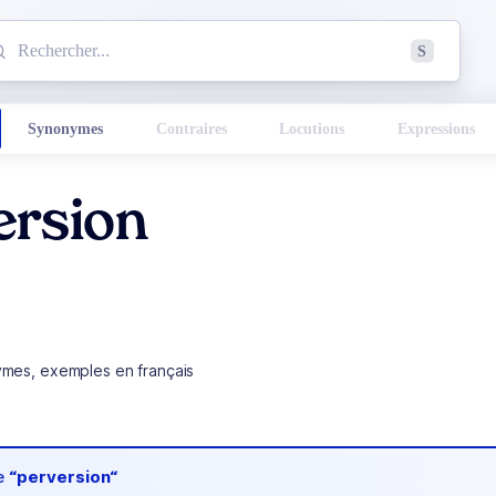
mmencez à chercher un mot dans le dictionnaire :
S
esults found.
Synonymes
Contraires
Locutions
Expressions
ersion
ymes, exemples en français
de
“perversion“