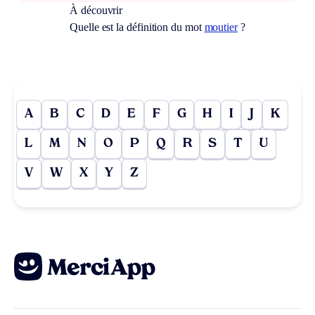
À découvrir
Quelle est la définition du mot
moutier
?
A
B
C
D
E
F
G
H
I
J
K
L
M
N
O
P
Q
R
S
T
U
V
W
X
Y
Z