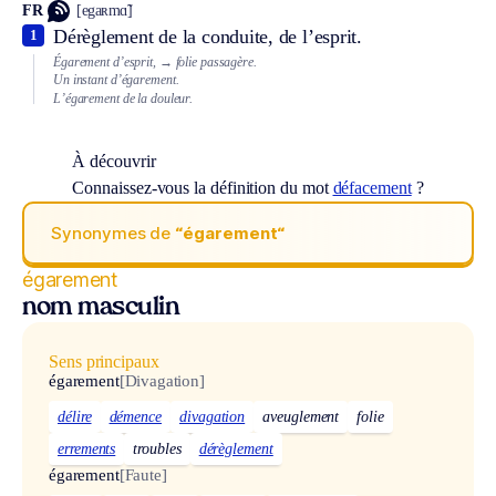
FR
[egaʀmɑ̃]
Dérèglement de la conduite, de l’esprit.
1
Égarement d’esprit,
→ folie passagère.
Un instant d’égarement.
L’égarement de la douleur.
À découvrir
Connaissez-vous la définition du mot
défacement
?
Synonymes de
“égarement“
égarement
nom masculin
Sens principaux
égarement
[Divagation]
délire
démence
divagation
aveuglement
folie
errements
troubles
dérèglement
égarement
[Faute]