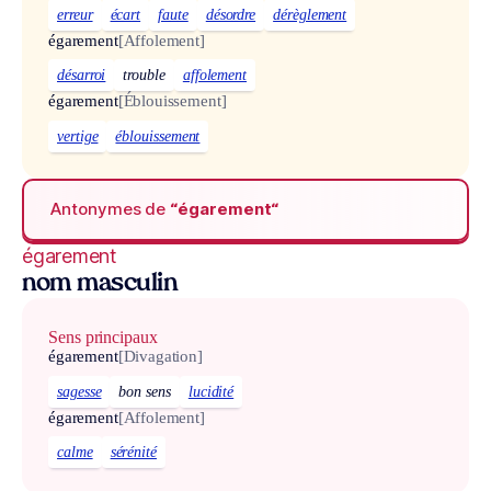
erreur
écart
faute
désordre
dérèglement
égarement
[Affolement]
désarroi
trouble
affolement
égarement
[Éblouissement]
vertige
éblouissement
Antonymes de
“égarement“
égarement
nom masculin
Sens principaux
égarement
[Divagation]
sagesse
bon sens
lucidité
égarement
[Affolement]
calme
sérénité