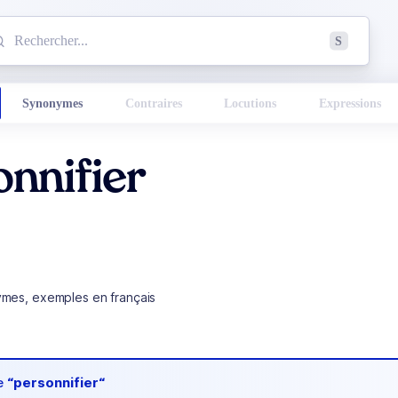
mmencez à chercher un mot dans le dictionnaire :
S
esults found.
Synonymes
Contraires
Locutions
Expressions
nnifier
ymes, exemples en français
de
“personnifier“