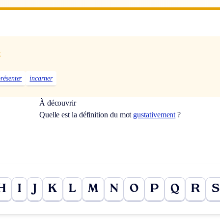
x
présenter
incarner
À découvrir
Quelle est la définition du mot
gustativement
?
H
I
J
K
L
M
N
O
P
Q
R
S