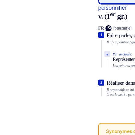
personnifier
er
v. (1
gr.)
FR
[pɛʀsɔnifje]
Faire parler,
1
Il n’y a point de fi
a
Par analogie.
Représenter 
Les peintres per
Réaliser dans
2
Il personnifie en lui
C’est la sottise pers
Synonymes 