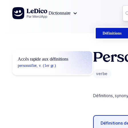
Aller au contenu
Co
Dictionnaire
0
r
Définitions
Perso
Accès rapide aux définitions
personnifier, v. (1er gr.)
verbe
Définitions, synon
Définitions 