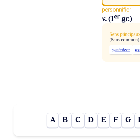
personnifier
er
v. (1
gr.)
Sens principau
[Sens commun]
symboliser
re
A
B
C
D
E
F
G