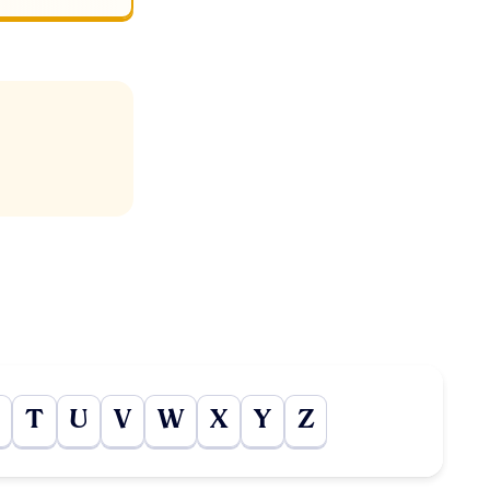
T
U
V
W
X
Y
Z