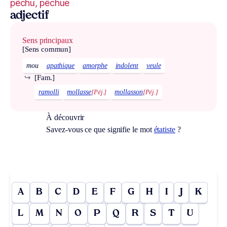
pêchu, pêchue
adjectif
Sens principaux
[Sens commun]
mou
apathique
amorphe
indolent
veule
↪
[Fam.]
ramolli
mollasse
[Péj.]
mollasson
[Péj.]
À découvrir
Savez-vous ce que signifie le mot
étatiste
?
A
B
C
D
E
F
G
H
I
J
K
L
M
N
O
P
Q
R
S
T
U