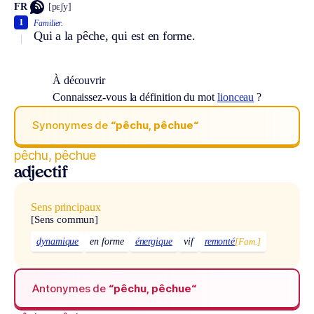
FR
[pɛʃy]
1
Familier.
Qui a la pêche, qui est en forme.
À découvrir
Connaissez-vous la définition du mot
lionceau
?
Synonymes de
“pêchu, pêchue“
pêchu, pêchue
adjectif
Sens principaux
[Sens commun]
dynamique
en forme
énergique
vif
remonté
[Fam.]
Antonymes de
“pêchu, pêchue“