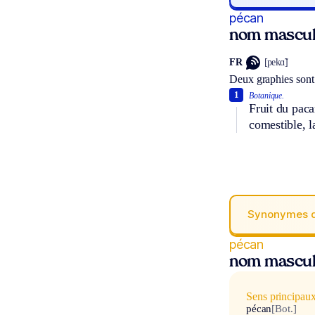
pécan
nom mascul
FR
[pekɑ̃]
Deux graphies sont
1
Botanique.
Fruit du pac
comestible, 
Synonymes 
pécan
nom mascul
Sens principau
pécan
[Bot.]