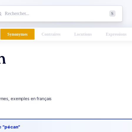
mmencez à chercher un mot dans le dictionnaire :
S
esults found.
Synonymes
Contraires
Locutions
Expressions
n
ymes, exemples en français
de
“pécan“