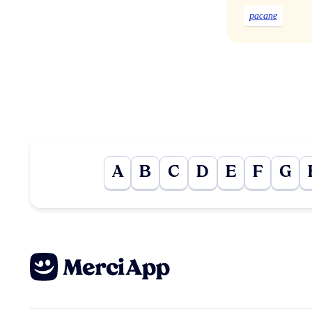
pacane
A
B
C
D
E
F
G