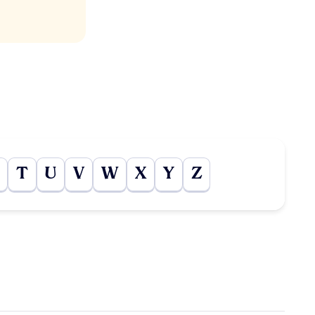
T
U
V
W
X
Y
Z