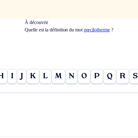
À découvrir
Quelle est la définition du mot
pœcilotherme
?
H
I
J
K
L
M
N
O
P
Q
R
S