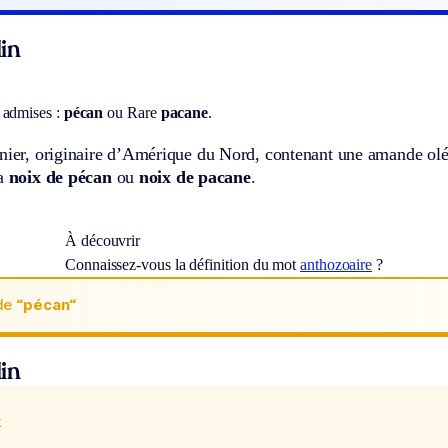
in
 admises :
pécan
ou
Rare
pacane
.
anier, originaire d’Amérique du Nord, contenant une amande ol
la
noix de pécan
ou
noix de pacane
.
À découvrir
Connaissez-vous la définition du mot
anthozoaire
?
de
“pécan“
in
x