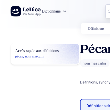
Aller au contenu
Co
Dictionnaire
0
r
Définitions
Péca
Accès rapide aux définitions
pécan, nom masculin
nom masculin
Définitions, synon
Définitions 