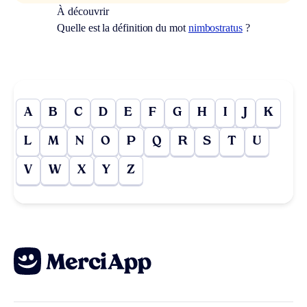
À découvrir
Quelle est la définition du mot
nimbostratus
?
A
B
C
D
E
F
G
H
I
J
K
L
M
N
O
P
Q
R
S
T
U
V
W
X
Y
Z