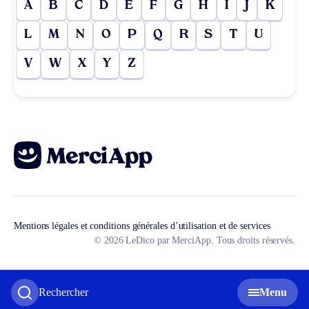
A
B
C
D
E
F
G
H
I
J
K
L
M
N
O
P
Q
R
S
T
U
V
W
X
Y
Z
Mentions légales et conditions générales d’utilisation et de services
© 2026 LeDico par MerciApp. Tous droits réservés.
Rechercher
Menu