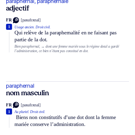
paraphernal, paraphernale
adjectif
FR
[paʀafɛʀnal]
1
Usage ancien.
Droit civil.
Qui relève de la paraphernalité en ne faisant pas
partie de la dot.
Bien paraphernal,
→ dont une femme mariée sous le régime dotal a gardé
l’administration, ce bien n’étant pas constitué en dot.
paraphernal
nom masculin
FR
[paʀafɛʀnal]
1
Au pluriel.
Droit civil.
Biens non constitutifs d’une dot dont la femme
mariée conserve l’administration.