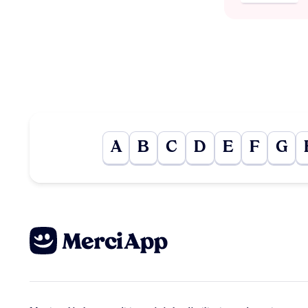
A
B
C
D
E
F
G