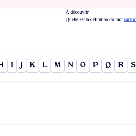
À découvrir
Quelle est la définition du mot
surenc
H
I
J
K
L
M
N
O
P
Q
R
S