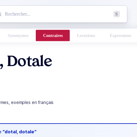
mmencez à chercher un mot dans le dictionnaire :
S
esults found.
Synonymes
Contraires
Locutions
Expressions
, Dotale
ymes, exemples en français
de
“dotal, dotale“