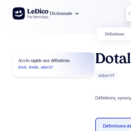
Aller au contenu
Co
Dictionnaire
0
r
Définitions
Dotal
Accès rapide aux définitions
dotal, dotale, adjectif
adjectif
Définitions, synon
Définitions 