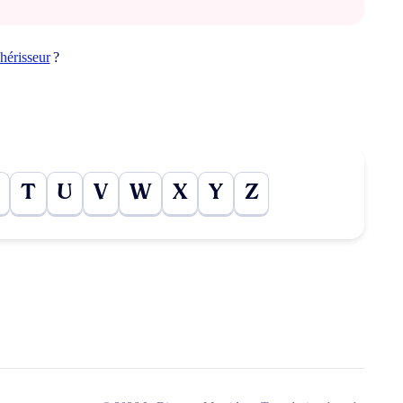
hérisseur
?
T
U
V
W
X
Y
Z