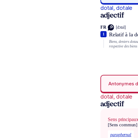
dotal, dotale
adjectif
FR
[dɔtal]
Relatif à la d
1
Biens, deniers dota
respective des biens
Antonymes 
dotal, dotale
adjectif
Sens principau
[Sens commun]
paraphernal