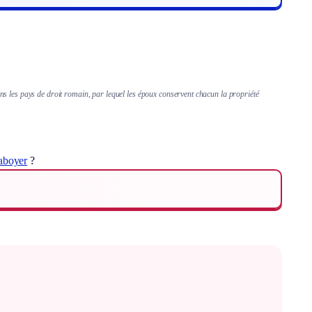
ns les pays de droit romain, par lequel les époux conservent chacun la propriété
aboyer
?