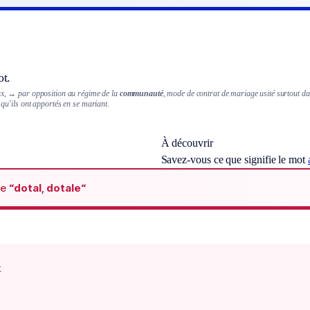
ot.
ux,
→ par opposition au régime de la
communauté
, mode de contrat de mariage usité surtout da
 qu’ils ont apportés en se mariant.
À découvrir
Savez-vous ce que signifie le mot
de
“dotal, dotale“
x