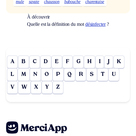
mule
savate
chausson
babouche
charentaise
À découvrir
Quelle est la définition du mot
désinfecter
?
A
B
C
D
E
F
G
H
I
J
K
L
M
N
O
P
Q
R
S
T
U
V
W
X
Y
Z