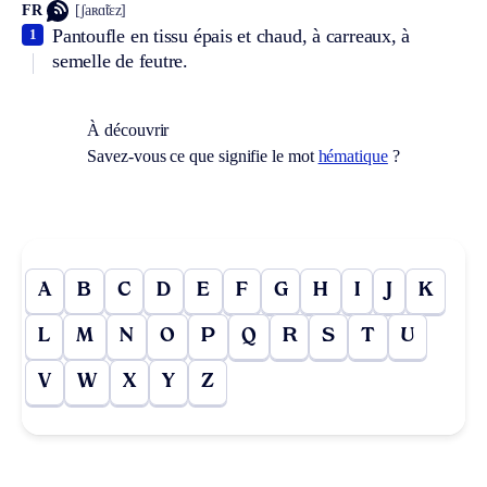
FR
[ʃaʀɑ̃tɛz]
Pantoufle en tissu épais et chaud, à carreaux, à
1
semelle de feutre.
À découvrir
Savez-vous ce que signifie le mot
hématique
?
A
B
C
D
E
F
G
H
I
J
K
L
M
N
O
P
Q
R
S
T
U
V
W
X
Y
Z