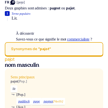
FR
[paʒo]
Deux graphies sont admises :
pageot
ou
pajot
.
1
Terme populaire.
Lit.
À découvrir
Savez-vous ce que signifie le mot
commercialiste
?
Synonymes de
“pajot“
pajot
nom masculin
Sens principaux
pajot
[Pop.]
lit
↪
[Pop.]
paddock
page
pagnot
[Vieilli]
↪
[Arg.]