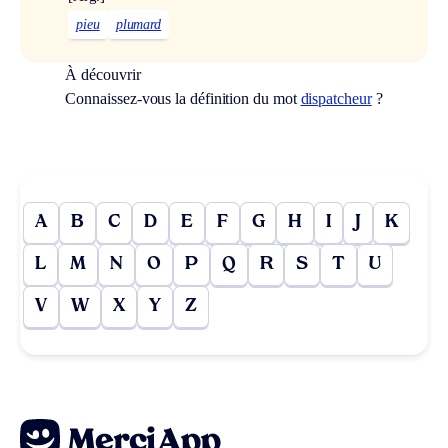
pieu
plumard
À découvrir
Connaissez-vous la définition du mot
dispatcheur
?
A
B
C
D
E
F
G
H
I
J
K
L
M
N
O
P
Q
R
S
T
U
V
W
X
Y
Z