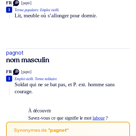
FR
[paɲo]
1
Terme populaire.
Emploi vieilli.
Lit, meuble où s’allonger pour dormir.
pagnot
nom masculin
FR
[paɲo]
1
Emploi vieilli.
Terme militaire.
Soldat qui ne se bat pas, et
P. ext.
homme sans
courage.
À découvrir
Savez-vous ce que signifie le mot
labour
?
Synonymes de
“pagnot“