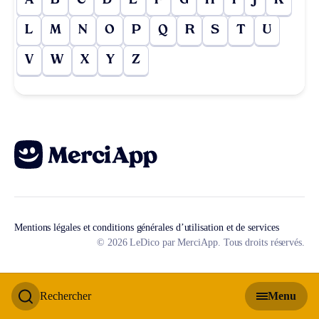
A
B
C
D
E
F
G
H
I
J
K
L
M
N
O
P
Q
R
S
T
U
V
W
X
Y
Z
Mentions légales et conditions générales d’utilisation et de services
© 2026 LeDico par MerciApp. Tous droits réservés.
Rechercher
Menu