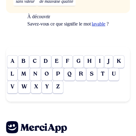
sans valeur
de mauvaise qualité
À découvrir
Savez-vous ce que signifie le mot
lavable
?
A
B
C
D
E
F
G
H
I
J
K
L
M
N
O
P
Q
R
S
T
U
V
W
X
Y
Z