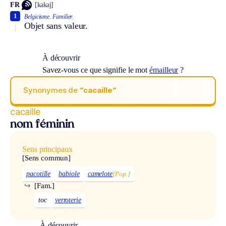
FR
[kakaj]
1
Belgicisme.
Familier.
Objet sans valeur.
À découvrir
Savez-vous ce que signifie le mot
émailleur
?
Synonymes de
“cacaille“
cacaille
nom féminin
Sens principaux
[Sens commun]
pacotille
babiole
camelote
[Pop.]
↪
[Fam.]
toc
verroterie
À découvrir