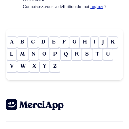
Connaissez-vous la définition du mot
ruginer
?
A
B
C
D
E
F
G
H
I
J
K
L
M
N
O
P
Q
R
S
T
U
V
W
X
Y
Z