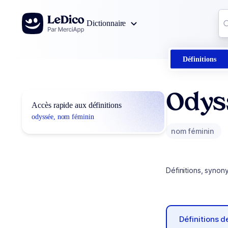
Aller au contenu
Co
Dictionnaire
0
r
Définitions
Odys
Accès rapide aux définitions
odyssée, nom féminin
nom féminin
Définitions, synon
Définitions 