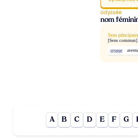
odyssée
nom fémini
Sens principau
[Sens commun]
voyage
aventu
A
B
C
D
E
F
G