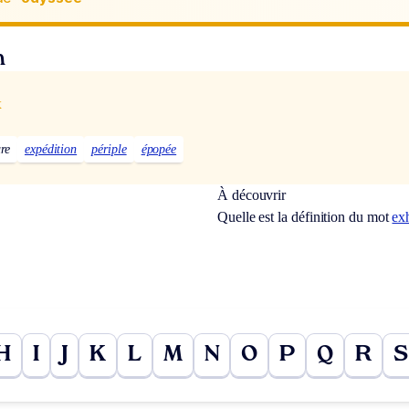
n
x
re
expédition
périple
épopée
À découvrir
Quelle est la définition du mot
ex
H
I
J
K
L
M
N
O
P
Q
R
S