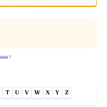
halant
?
T
U
V
W
X
Y
Z