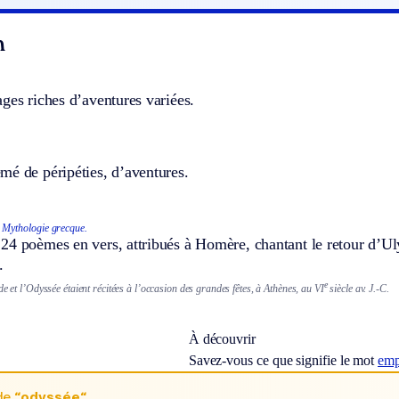
n
ges riches d’aventures variées.
mé de péripéties, d’aventures.
Mythologie grecque.
4 poèmes en vers, attribués à Homère, chantant le retour d’Ulys
.
e
de et l’Odyssée étaient récitées à l’occasion des grandes fêtes, à Athènes, au VI
siècle av. J.-C.
À découvrir
Savez-vous ce que signifie le mot
emp
de
“odyssée“