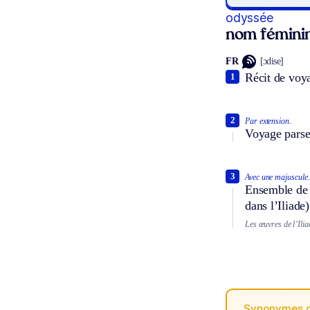
odyssée
nom fémini
FR
[ɔdise]
Récit de voya
1
2
Par extension.
Voyage parse
3
Avec une majuscule.
Ensemble de 2
dans l’Iliade)
Les œuvres de l’Ilia
Synonymes 