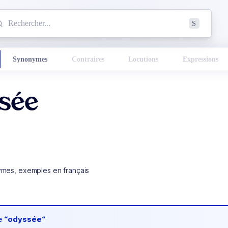
mmencez à chercher un mot dans le dictionnaire :
S
esults found.
Synonymes
Contraires
Locutions
Expressions
sée
ymes, exemples en français
de
“odyssée“