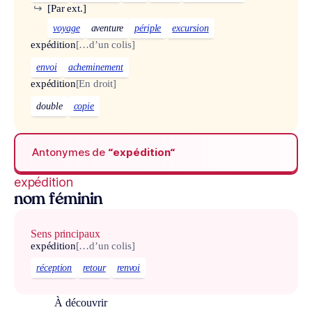
↪
[Par ext.]
voyage
aventure
périple
excursion
expédition
[…d’un colis]
envoi
acheminement
expédition
[En droit]
double
copie
Antonymes de
“expédition“
expédition
nom féminin
Sens principaux
expédition
[…d’un colis]
réception
retour
renvoi
À découvrir