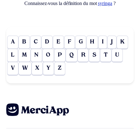
Connaissez-vous la définition du mot
syringa
?
A
B
C
D
E
F
G
H
I
J
K
L
M
N
O
P
Q
R
S
T
U
V
W
X
Y
Z