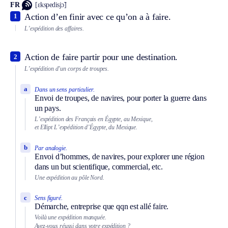
FR
[ɛkspedisjɔ̃]
Action d’en finir avec ce qu’on a à faire.
1
L’expédition des affaires.
Action de faire partir pour une destination.
2
L’expédition d’un corps de troupes.
a
Dans un sens particulier.
Envoi de troupes, de navires, pour porter la guerre dans
un pays.
L’expédition des Français en Égypte, au Mexique,
et
Ellipt
L’expédition d’Égypte, du Mexique.
b
Par analogie.
Envoi d’hommes, de navires, pour explorer une région
dans un but scientifique, commercial, etc.
Une expédition au pôle Nord.
c
Sens figuré.
Démarche, entreprise que qqn est allé faire.
Voilà une expédition manquée.
Avez-vous réussi dans votre expédition ?