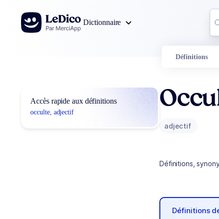
Aller au contenu
Co
Dictionnaire
0
r
Définitions
Occu
Accès rapide aux définitions
occulte, adjectif
adjectif
Définitions, synon
Définitions 