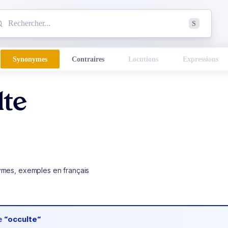
mmencez à chercher un mot dans le dictionnaire :
S
esults found.
Synonymes
Contraires
Locutions
Expressions
lte
ymes, exemples en français
de
“occulte“