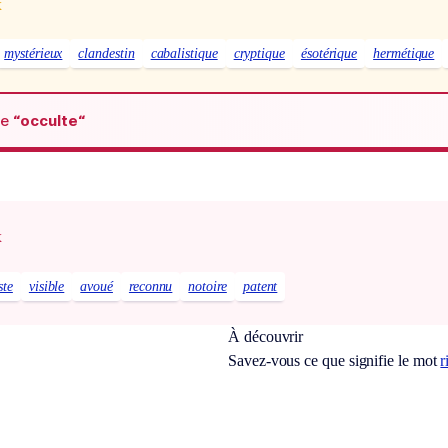
x
mystérieux
clandestin
cabalistique
cryptique
ésotérique
hermétique
de
“occulte“
x
ste
visible
avoué
reconnu
notoire
patent
À découvrir
Savez-vous ce que signifie le mot
r