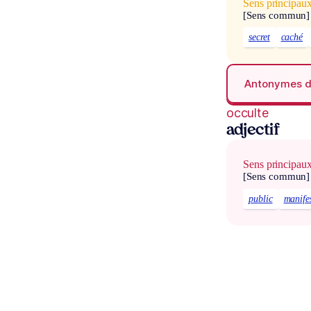
Sens principau
[Sens commun]
secret
caché
Antonymes 
occulte
adjectif
Sens principau
[Sens commun]
public
manife