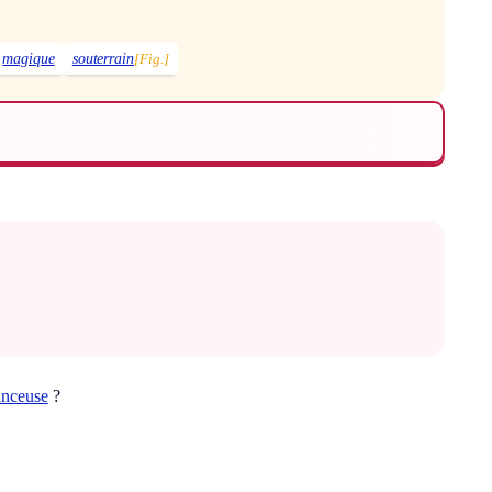
magique
souterrain
[Fig.]
inceuse
?