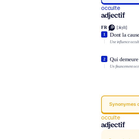
occulte
adjectif
FR
[ɔkylt]
Dont la cause
1
Une influence occult
Qui demeure d
2
Un financement occu
Synonymes 
occulte
adjectif