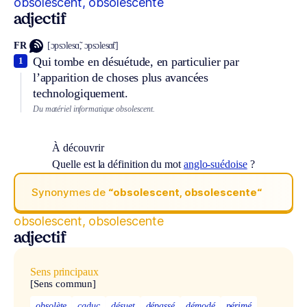
obsolescent, obsolescente
adjectif
FR
[ɔpsɔlesɑ̃, ɔpsɔlesɑ̃t]
Qui tombe en désuétude, en particulier par
1
l’apparition de choses plus avancées
technologiquement.
Du matériel informatique obsolescent.
À découvrir
Quelle est la définition du mot
anglo-suédoise
?
Synonymes de
“obsolescent, obsolescente“
obsolescent, obsolescente
adjectif
Sens principaux
[Sens commun]
obsolète
caduc
désuet
dépassé
démodé
périmé