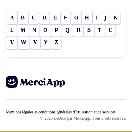
A
B
C
D
E
F
G
H
I
J
K
L
M
N
O
P
Q
R
S
T
U
V
W
X
Y
Z
Mentions légales et conditions générales d’utilisation et de services
© 2026 LeDico par MerciApp. Tous droits réservés.