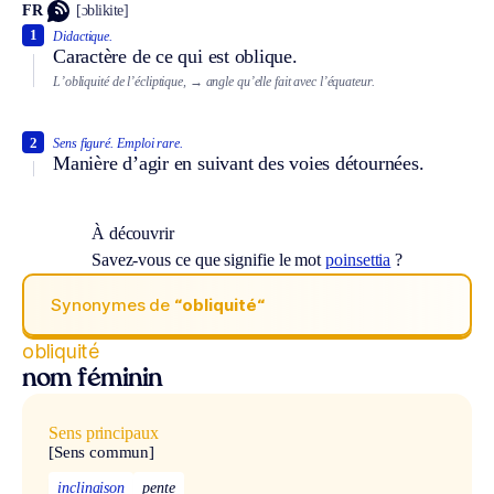
FR
[ɔblikite]
1
Didactique.
Caractère de ce qui est oblique.
L’obliquité de l’écliptique,
→ angle qu’elle fait avec l’équateur.
2
Sens figuré.
Emploi rare.
Manière d’agir en suivant des voies détournées.
À découvrir
Savez-vous ce que signifie le mot
poinsettia
?
Synonymes de
“obliquité“
obliquité
nom féminin
Sens principaux
[Sens commun]
inclinaison
pente