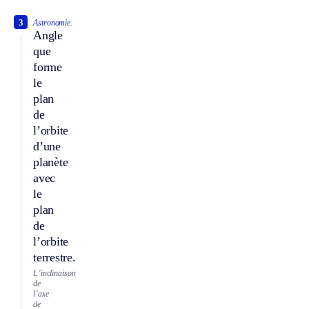
3
Astronomie.
Angle
que
forme
le
plan
de
l’orbite
d’une
planète
avec
le
plan
de
l’orbite
terrestre.
L’inclinaison
de
l’axe
de