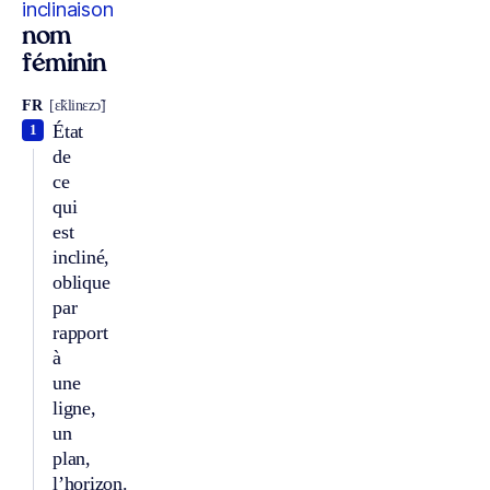
inclinaison
nom
féminin
FR
[ɛ̃klinɛzɔ̃]
État
1
de
ce
qui
est
incliné,
oblique
par
rapport
à
une
ligne,
un
plan,
l’horizon.