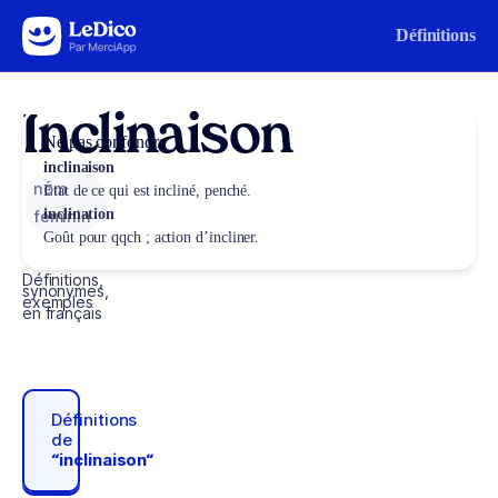
Aller au contenu
Définitions
Inclinaison
Ne pas confondre
inclinaison
nom
État de ce qui est incliné, penché.
inclination
féminin
Goût pour qqch ; action d’incliner.
Définitions,
synonymes,
exemples
en français
Définitions
de
“inclinaison“