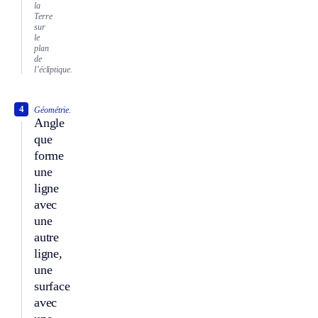
la
Terre
sur
le
plan
de
l’écliptique.
4
Géométrie.
Angle
que
forme
une
ligne
avec
une
autre
ligne,
une
surface
avec