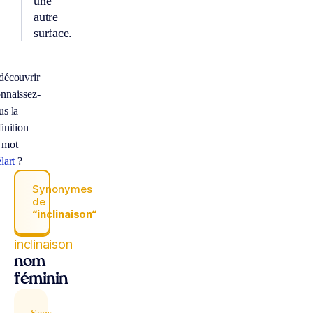
une
autre
surface.
découvrir
nnaissez-
us la
inition
 mot
lart
?
Synonymes
de
“inclinaison“
inclinaison
nom
féminin