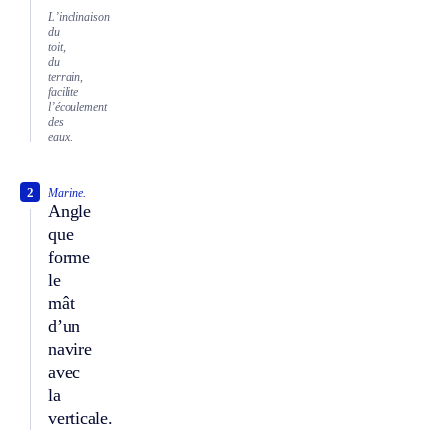
L’inclinaison
du
toit,
du
terrain,
facilite
l’écoulement
des
eaux.
2
Marine.
Angle
que
forme
le
mât
d’un
navire
avec
la
verticale.