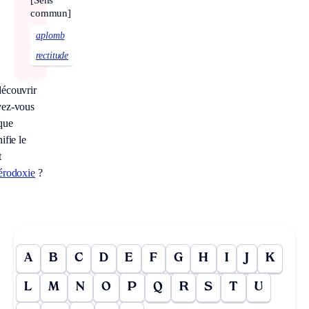
[Sens
commun]
aplomb
rectitude
écouvrir
ez-vous
que
ifie le
t
érodoxie
?
A
B
C
D
E
F
G
H
I
J
K
L
M
N
O
P
Q
R
S
T
U