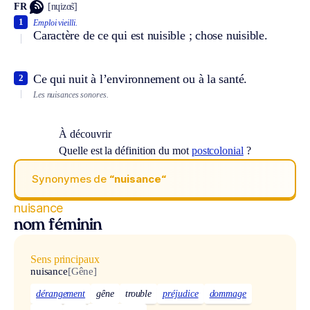
FR
[nɥizɑ̃s]
1
Emploi vieilli.
Caractère de ce qui est nuisible ; chose nuisible.
Ce qui nuit à l’environnement ou à la santé.
2
Les nuisances sonores.
À découvrir
Quelle est la définition du mot
postcolonial
?
Synonymes de
“nuisance“
nuisance
nom féminin
Sens principaux
nuisance
[Gêne]
dérangement
gêne
trouble
préjudice
dommage