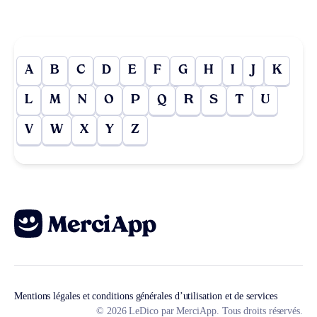
A
B
C
D
E
F
G
H
I
J
K
L
M
N
O
P
Q
R
S
T
U
V
W
X
Y
Z
Mentions légales et conditions générales d’utilisation et de services
© 2026 LeDico par MerciApp. Tous droits réservés.