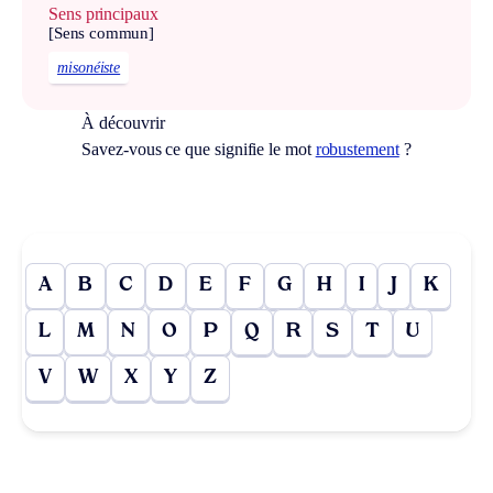
Sens principaux
[Sens commun]
misonéiste
À découvrir
Savez-vous ce que signifie le mot
robustement
?
A
B
C
D
E
F
G
H
I
J
K
L
M
N
O
P
Q
R
S
T
U
V
W
X
Y
Z