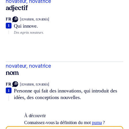
novateur, novatrice
adjectif
FR
[nɔvatœʀ, nɔvatʀis]
Qui innove.
1
Des esprits novateurs.
novateur, novatrice
nom
FR
[nɔvatœʀ, nɔvatʀis]
Personne qui fait des innovations, qui introduit des
1
idées, des conceptions nouvelles.
À découvrir
Connaissez-vous la définition du mot
puma
?