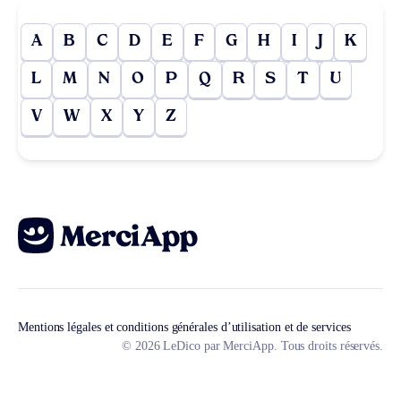
A
B
C
D
E
F
G
H
I
J
K
L
M
N
O
P
Q
R
S
T
U
V
W
X
Y
Z
Mentions légales et conditions générales d’utilisation et de services
© 2026 LeDico par MerciApp. Tous droits réservés.