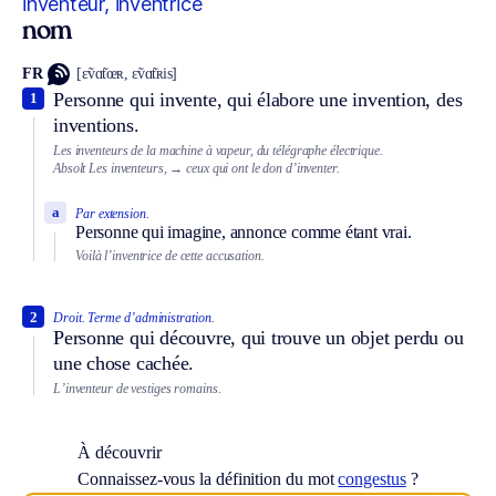
inventeur, inventrice
nom
FR
[ɛ̃vɑ̃tœʀ, ɛ̃vɑ̃tʀis]
Personne qui invente, qui élabore une invention, des
1
inventions.
Les inventeurs de la machine à vapeur, du télégraphe électrique.
Absolt
Les inventeurs,
→ ceux qui ont le don d’inventer.
a
Par extension.
Personne qui imagine, annonce comme étant vrai.
Voilà l’inventrice de cette accusation.
2
Droit.
Terme d’administration.
Personne qui découvre, qui trouve un objet perdu ou
une chose cachée.
L’inventeur de vestiges romains.
À découvrir
Connaissez-vous la définition du mot
congestus
?