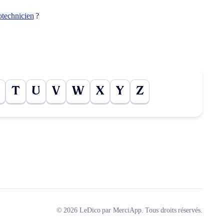
otechnicien
?
T
U
V
W
X
Y
Z
© 2026 LeDico par MerciApp. Tous droits réservés.