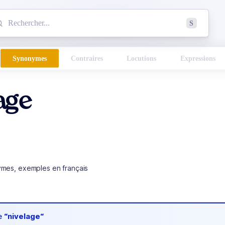
mmencez à chercher un mot dans le dictionnaire :
S
esults found.
Synonymes
Contraires
Locutions
Expressions
age
ymes, exemples en français
de
“nivelage“