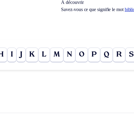
À découvrir
Savez-vous ce que signifie le mot
bibli
H
I
J
K
L
M
N
O
P
Q
R
S