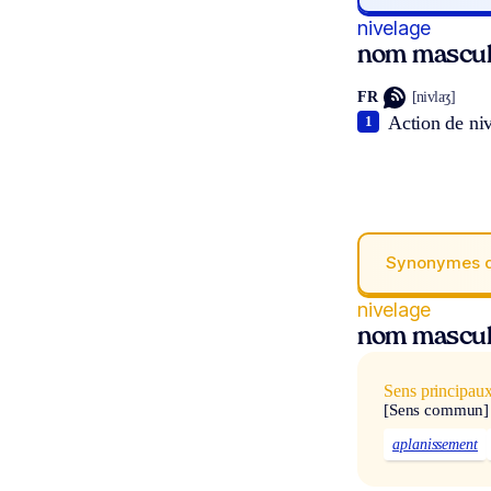
nivelage
nom mascul
FR
[nivlaʒ]
Action de niv
1
Synonymes 
nivelage
nom mascul
Sens principau
[Sens commun]
aplanissement