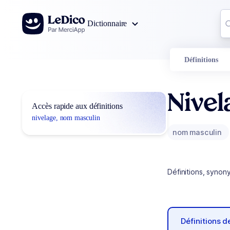
Aller au contenu
Co
Dictionnaire
0
r
Définitions
Nivel
Accès rapide aux définitions
nivelage, nom masculin
nom masculin
Définitions, synon
Définitions 