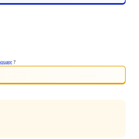
aquage
?