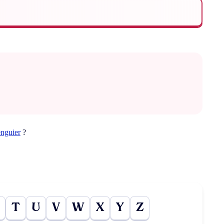
enguier
?
T
U
V
W
X
Y
Z