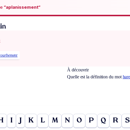
de
“aplanissement“
in
x
courbement
À découvrir
Quelle est la définition du mot
har
H
I
J
K
L
M
N
O
P
Q
R
S