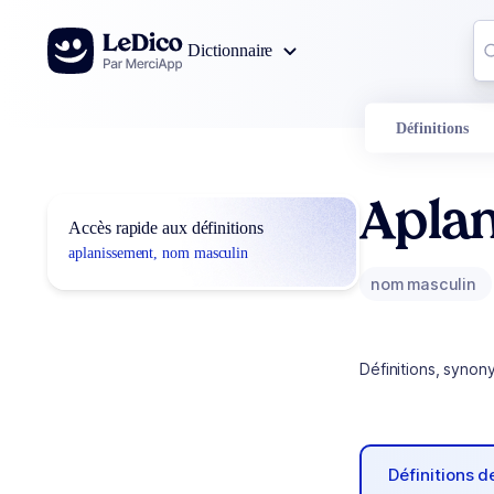
Aller au contenu
Co
Dictionnaire
0
r
Définitions
Apla
Accès rapide aux définitions
aplanissement, nom masculin
nom masculin
Définitions, synon
Définitions 