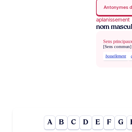
Antonymes 
aplanissement
nom mascul
Sens principau
[Sens commun]
bossellement
A
B
C
D
E
F
G