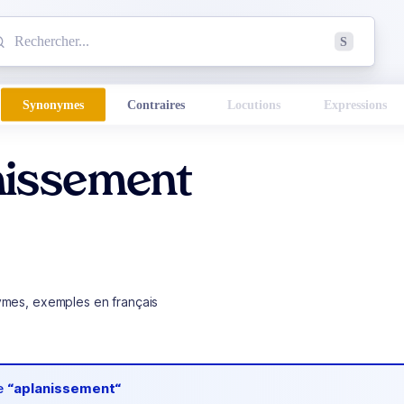
mmencez à chercher un mot dans le dictionnaire :
S
esults found.
Synonymes
Contraires
Locutions
Expressions
nissement
ymes, exemples en français
de
“aplanissement“