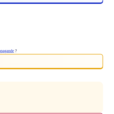
opagande
?