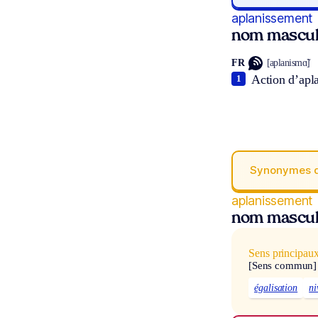
aplanissement
nom mascul
FR
[aplanismɑ̃]
Action d’aplan
1
Synonymes 
aplanissement
nom mascul
Sens principau
[Sens commun]
égalisation
ni