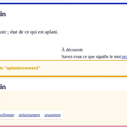
in
ir ; état de ce qui est aplani.
À découvrir
Savez-vous ce que signifie le mot
pr
de
“aplanissement“
in
x
vellement
aplatissement
arasement