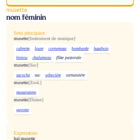
musette
nom féminin
Sens principaux
musette
[Instrument de musique]
cabrette
loure
cornemuse
bombarde
hautbois
biniou
chalumeau
flûte pastorale
musette
[Sac]
sacoche
sac
gibecière
carnassière
musette
[Zool.]
musaraigne
musette
[Danse]
gavotte
Expressions
bal musette