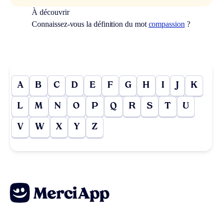
À découvrir
Connaissez-vous la définition du mot
compassion
?
A
B
C
D
E
F
G
H
I
J
K
L
M
N
O
P
Q
R
S
T
U
V
W
X
Y
Z