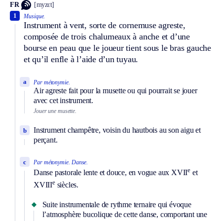
FR
[myzɛt]
1
Musique.
Instrument à vent, sorte de cornemuse agreste,
composée de trois chalumeaux à anche et d’une
bourse en peau que le joueur tient sous le bras gauche
et qu’il enfle à l’aide d’un tuyau.
a
Par métonymie.
Air agreste fait pour la musette ou qui pourrait se jouer
avec cet instrument.
Jouer une musette.
Instrument champêtre, voisin du hautbois au son aigu et
b
perçant.
c
Par métonymie.
Danse.
e
Danse pastorale lente et douce, en vogue aux XVII
et
e
XVIII
siècles.
Suite instrumentale de rythme ternaire qui évoque
l’atmosphère bucolique de cette danse, comportant une