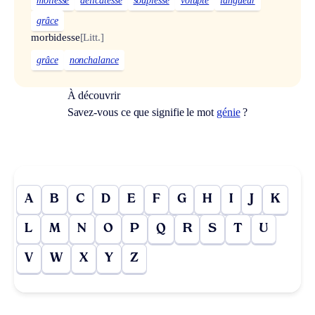
mollesse
délicatesse
souplesse
volupté
langueur
grâce
morbidesse
[Litt.]
grâce
nonchalance
À découvrir
Savez-vous ce que signifie le mot
génie
?
A
B
C
D
E
F
G
H
I
J
K
L
M
N
O
P
Q
R
S
T
U
V
W
X
Y
Z