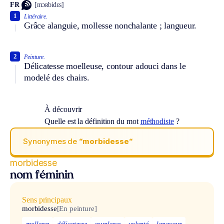
FR
[mɔʀbidɛs]
1
Littéraire.
Grâce alanguie, mollesse nonchalante ; langueur.
2
Peinture.
Délicatesse moelleuse, contour adouci dans le
modelé des chairs.
À découvrir
Quelle est la définition du mot
méthodiste
?
Synonymes de
“morbidesse“
morbidesse
nom féminin
Sens principaux
morbidesse
[En peinture]