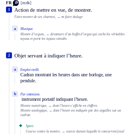
FR
[mɔ̃tʀ]
Action de mettre en vue, de montrer.
1
Faire montre de ses charmes,
→ en faire étalage.
a
Musique.
Montre d’orgues,
→ devanture d’un buffet d’orgue qui cache les véritables
tuyaux et porte les tuyaux simulés.
Objet servant à indiquer l’heure.
2
a
Emploi vieilli.
Cadran montrant les heures dans une horloge, une
pendule.
b
Par extension.
instrument portatif indiquant l’heure.
Montre numérique,
→ dont l’heure s’affiche en chiffres.
Montre analogique,
→ dont l’heure est indiquée par des aiguilles sur un
cadran.
Sport.
Course contre la montre,
→ course durant laquelle le concurrent (seul