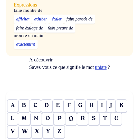
Expressions
faire montre de
afficher
exhiber
étaler
faire parade de
faire étalage de
faire preuve de
montre en main
exactement
À découvrir
Savez-vous ce que signifie le mot
uniate
?
A
B
C
D
E
F
G
H
I
J
K
L
M
N
O
P
Q
R
S
T
U
V
W
X
Y
Z