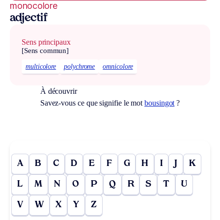
monocolore
adjectif
Sens principaux
[Sens commun]
multicolore
polychrome
omnicolore
À découvrir
Savez-vous ce que signifie le mot
bousingot
?
A
B
C
D
E
F
G
H
I
J
K
L
M
N
O
P
Q
R
S
T
U
V
W
X
Y
Z