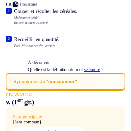
FR
[mwasɔne]
Couper et récolter les céréales.
1
Moissonner le blé.
Rentrer le blé moissonné.
Recueillir en quantité.
2
Poét.
Moissonner des lauriers.
À découvrir
Quelle est la définition du mot
séléniure
?
Synonymes de
“moissonner“
moissonner
er
v. (1
gr.)
Sens principaux
[Sens commun]