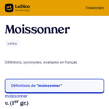
Aller au contenu
Synonymes
Moissonner
verbe
Définitions, synonymes, exemples en français
Définitions de
“moissonner“
moissonner
er
v. (1
gr.)