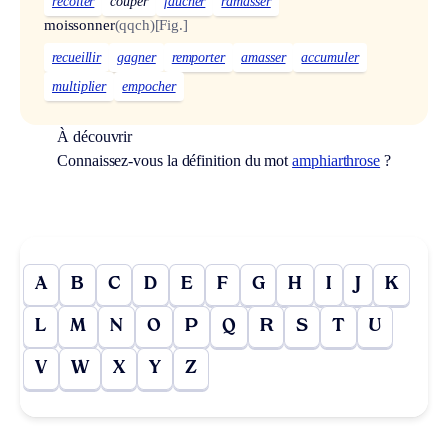
récolter
couper
faucher
ramasser
moissonner
(qqch)
[Fig.]
recueillir
gagner
remporter
amasser
accumuler
multiplier
empocher
À découvrir
Connaissez-vous la définition du mot
amphiarthrose
?
A
B
C
D
E
F
G
H
I
J
K
L
M
N
O
P
Q
R
S
T
U
V
W
X
Y
Z