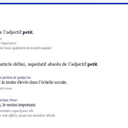
 l’adjectif
petit
.
e.
e importance.
cher mais également de moindre qualité.
rticle défini, superlatif absolu de l’adjectif
petit
.
n parlant de quelqu’un.
la moins élevée dans l’échelle sociale.
tre nous.
uelque chose.
t, le moins important.
 moindre regard pour elle.
de cette affaire, jusqu’aux moindres détails.