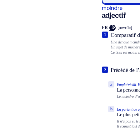
moindre
adjectif
FR
[mwɛ̃dʀ]
Comparatif de
1
Une étendue moindr
Un sujet de moindr
Ce tissu est moins 
Précédé de l’a
2
a
Emploi vieilli.
E
La personne 
Le moindre d’en
b
En parlant de q
Le plus peti
Il n’a pas eu le
Il connaît tout 