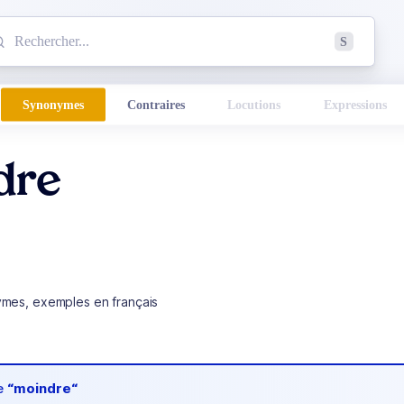
mmencez à chercher un mot dans le dictionnaire :
S
esults found.
Synonymes
Contraires
Locutions
Expressions
dre
ymes, exemples en français
de
“moindre“