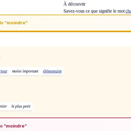
À découvrir
Savez-vous ce que signifie le mot
ch
de
“moindre“
x
rieur
moins important
élémentaire
rnier
le plus petit
de
“moindre“