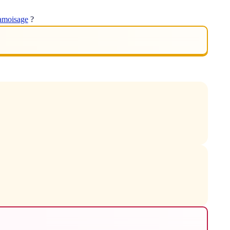
amoisage
?