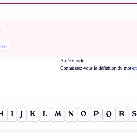
x
lleur
À découvrir
Connaissez-vous la définition du mot
em
H
I
J
K
L
M
N
O
P
Q
R
S