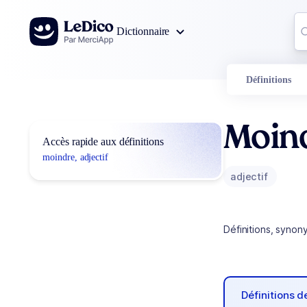
Aller au contenu
Co
Dictionnaire
0
r
Définitions
Moin
Accès rapide aux définitions
moindre, adjectif
adjectif
Définitions, synon
Définitions 