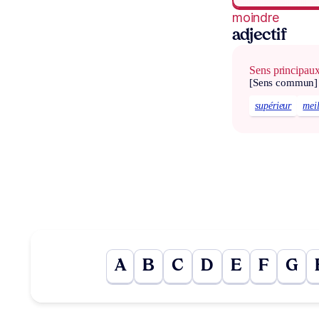
moindre
adjectif
Sens principau
[Sens commun]
supérieur
mei
A
B
C
D
E
F
G