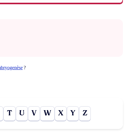
bryogenèse
?
T
U
V
W
X
Y
Z