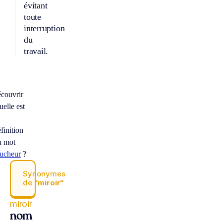
évitant
toute
interruption
du
travail.
écouvrir
elle est
finition
u mot
oucheur
?
Synonymes
de
“miroir“
miroir
nom