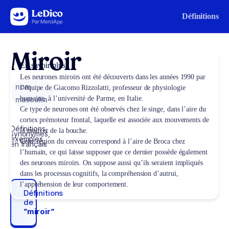
Aller au contenu
Définitions
Miroir
En savoir plus
Les neurones miroirs ont été découverts dans les années 1990 par
nom
l’équipe de Giacomo Rizzolatti, professeur de physiologie
humaine, à l’université de Parme, en Italie.
masculin
Ce type de neurones ont été observés chez le singe, dans l’aire du
cortex prémoteur frontal, laquelle est associée aux mouvements de
Définitions,
la main et de la bouche.
synonymes,
exemples
Cette région du cerveau correspond à l’aire de Broca chez
en français
l’humain, ce qui laisse supposer que ce dernier possède également
des neurones miroirs. On suppose aussi qu’ils seraient impliqués
dans les processus cognitifs, la compréhension d’autrui,
l’appréhension de leur comportement.
Définitions
de
“miroir“