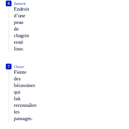
6
Tannerie.
Endroit
d’une
peau
de
chagrin
resté
lisse.
7
Chasse.
Fiente
des
bécassines
qui
fait
reconnaître
les
passages.