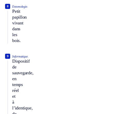
8
Entomologie.
Petit
papillon
vivant
dans
les
bois.
9
Informatique.
Dispositif
de
sauvegarde,
en
temps
réel
et
à
l’identique,
de