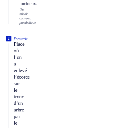
lumineux.
Un
miroir
convexe,
parabolique.
2
Foresterie.
Place
où
l’on
a
enlevé
l’écorce
sur
le
tronc
d’un
arbre
par
le