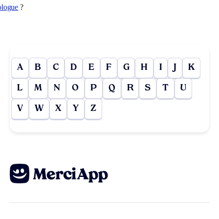
ologue
?
A
B
C
D
E
F
G
H
I
J
K
L
M
N
O
P
Q
R
S
T
U
V
W
X
Y
Z