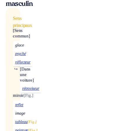
masculin
Sens
principaux
[Sens
commun]
glace
psyché
réflecteur
↪
[Dans
une
voiture]
rétroviseur
miroir
[Fig.]
reflet
image
tableau
[Fig.]
peinture
[Fig.]