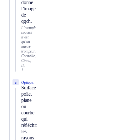
donne
l’image
de
qqch.
L’exemple
souvent
n’est
qu’un
miroir
trompeur,
Corneille,
Cinna,
II,
1.
c
Optique.
Surface
polie,
plane
ou
courbe,
qui
réfléchit
les
rayons