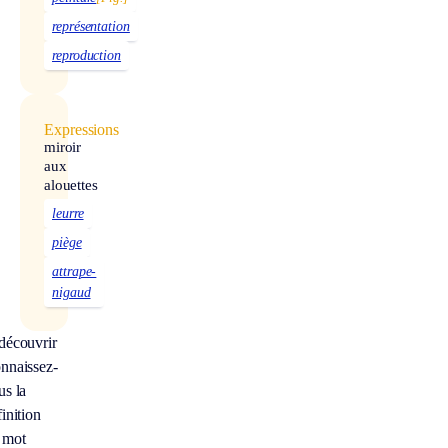
représentation
reproduction
Expressions
miroir
aux
alouettes
leurre
piège
attrape-
nigaud
découvrir
nnaissez-
us la
inition
 mot