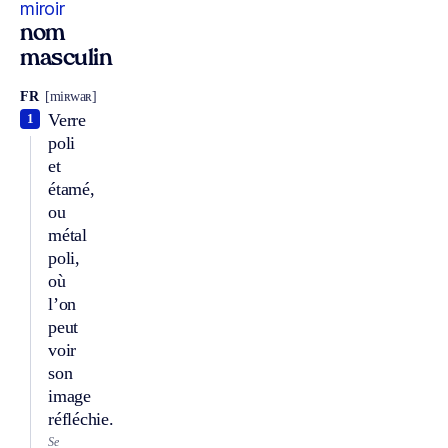
miroir
nom
masculin
FR
[miʀwaʀ]
Verre
1
poli
et
étamé,
ou
métal
poli,
où
l’on
peut
voir
son
image
réfléchie.
Se