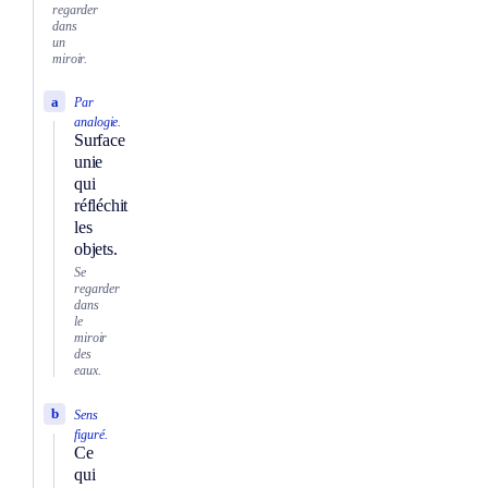
regarder
dans
un
miroir.
a
Par
analogie.
Surface
unie
qui
réfléchit
les
objets.
Se
regarder
dans
le
miroir
des
eaux.
b
Sens
figuré.
Ce
qui