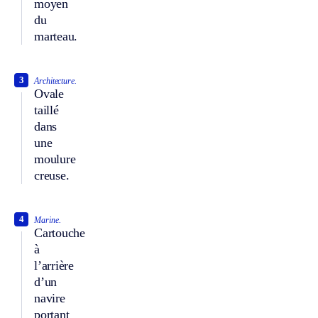
moyen
du
marteau.
3
Architecture.
Ovale
taillé
dans
une
moulure
creuse.
4
Marine.
Cartouche
à
l’arrière
d’un
navire
portant