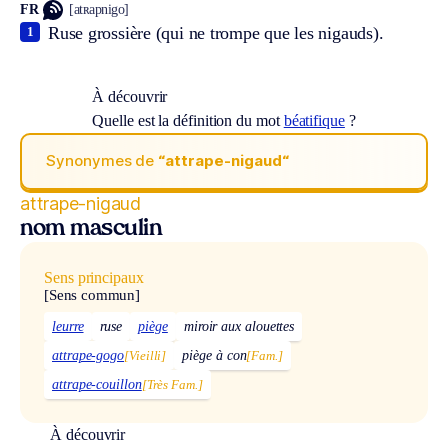
FR
[atʀapnigo]
Ruse grossière (qui ne trompe que les nigauds).
1
À découvrir
Quelle est la définition du mot
béatifique
?
Synonymes de
“attrape-nigaud“
attrape-nigaud
nom masculin
Sens principaux
[Sens commun]
leurre
ruse
piège
miroir aux alouettes
attrape-gogo
[Vieilli]
piège à con
[Fam.]
attrape-couillon
[Très Fam.]
À découvrir