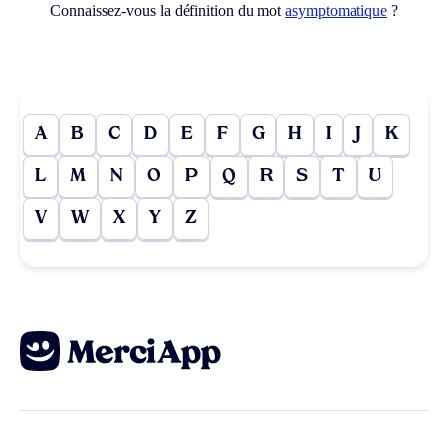
Connaissez-vous la définition du mot
asymptomatique
?
A
B
C
D
E
F
G
H
I
J
K
L
M
N
O
P
Q
R
S
T
U
V
W
X
Y
Z