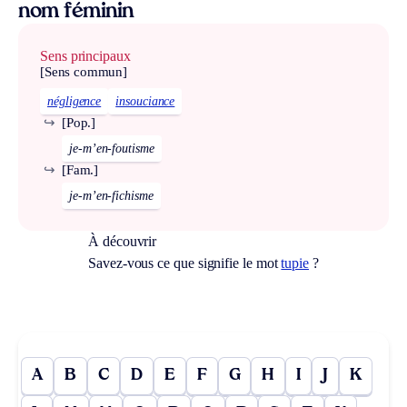
nom féminin
Sens principaux
[Sens commun]
négligence
insouciance
↪
[Pop.]
je-m’en-foutisme
↪
[Fam.]
je-m’en-fichisme
À découvrir
Savez-vous ce que signifie le mot
tupie
?
A
B
C
D
E
F
G
H
I
J
K