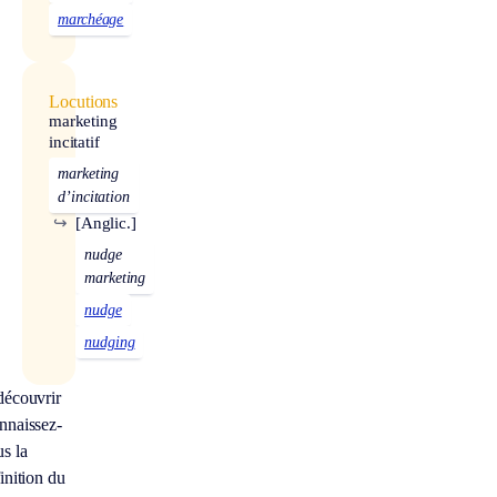
marchéage
Locutions
marketing
incitatif
marketing
d’incitation
↪
[Anglic.]
nudge
marketing
nudge
nudging
découvrir
nnaissez-
s la
inition du