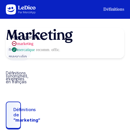
Aller au contenu
Définitions
Marketing
Mots conseillés
marketing
nom
mercatique
recomm. offic.
masculin
Définitions,
synonymes,
exemples
en français
Définitions
de
“marketing“