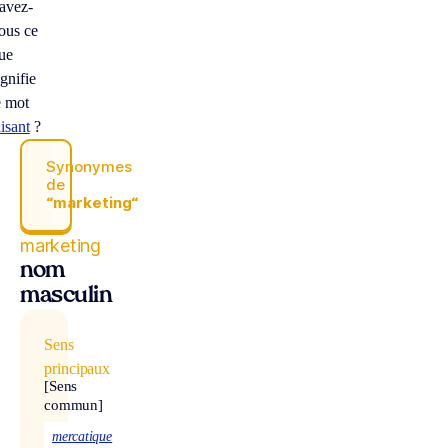
avez-
ous ce
ue
ignifie
e mot
lisant
?
Synonymes
de
“marketing“
marketing
nom
masculin
Sens
principaux
[Sens
commun]
mercatique