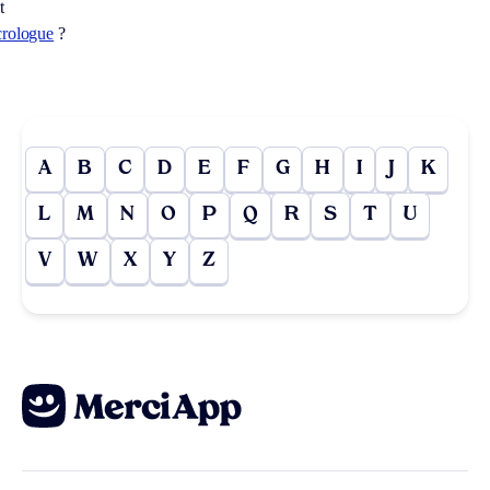
t
crologue
?
A
B
C
D
E
F
G
H
I
J
K
L
M
N
O
P
Q
R
S
T
U
V
W
X
Y
Z