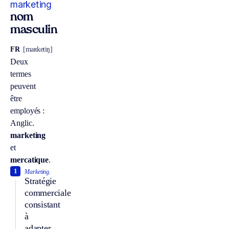
marketing
nom
masculin
FR
[maʀketiŋ]
Deux
termes
peuvent
être
employés :
Anglic.
marketing
et
mercatique
.
1
Marketing.
Stratégie
commerciale
consistant
à
adapter