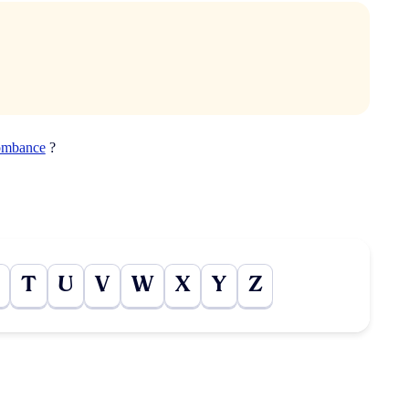
ombance
?
T
U
V
W
X
Y
Z