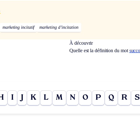
x
marketing incitatif
marketing d’incitation
À découvrir
Quelle est la définition du mot
succ
H
I
J
K
L
M
N
O
P
Q
R
S