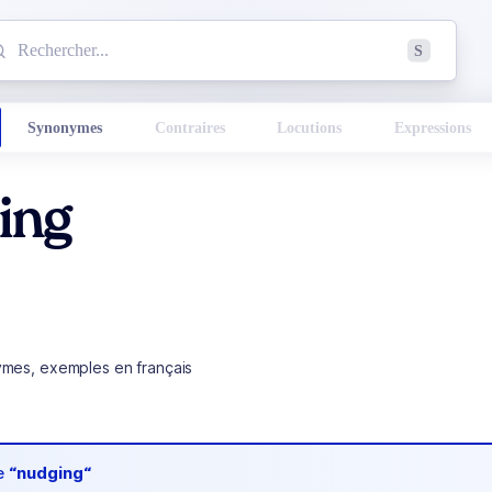
mmencez à chercher un mot dans le dictionnaire :
S
esults found.
Synonymes
Contraires
Locutions
Expressions
ing
ymes, exemples en français
de
“nudging“