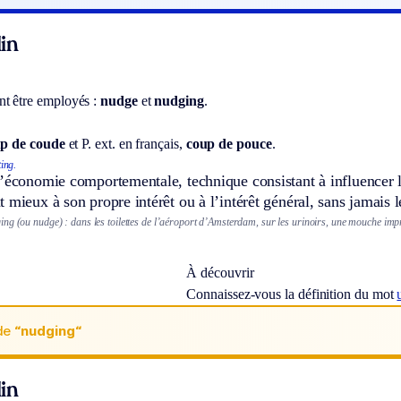
in
t être employés :
nudge
et
nudging
.
p de coude
et
P. ext.
en français,
coup de pouce
.
ing.
’économie comportementale, technique consistant à influencer l
 mieux à son propre intérêt ou à l’intérêt général, sans jamais l
g (ou nudge) : dans les toilettes de l’aéroport d’Amsterdam, sur les urinoirs, une mouche imprim
À découvrir
Connaissez-vous la définition du mot
de
“nudging“
in