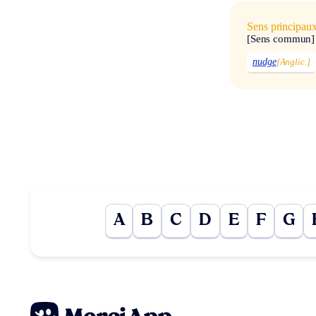
Sens principau
[Sens commun]
nudge
[Anglic.]
A
B
C
D
E
F
G