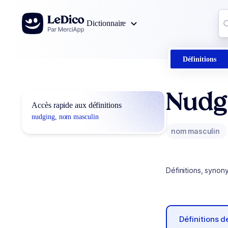
Aller au contenu
Co
Dictionnaire
0
r
Définitions
Nudg
Accès rapide aux définitions
nudging, nom masculin
nom masculin
Définitions, synon
Définitions 