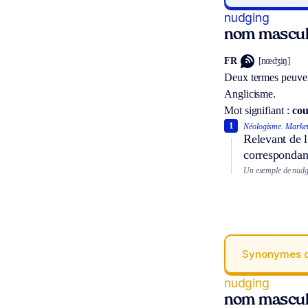
nudging
nom mascul
FR
[nœdʒiŋ]
Deux termes peuven
Anglicisme.
Mot signifiant :
cou
1
Néologisme.
Market
Relevant de l
correspondant
Un exemple de nudgin
Synonymes 
nudging
nom mascul