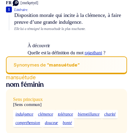
FR
[mɑ̃sɥetyd]
1
Littéraire.
Disposition morale qui incite à la clémence, à faire
preuve d’une grande indulgence.
Elle lui a témoigné la mansuétude la plus touchante.
À découvrir
Quelle est la définition du mot
rajasthani
?
Synonymes de
“mansuétude“
mansuétude
nom féminin
Sens principaux
[Sens commun]
indulgence
clémence
tolérance
bienveillance
charité
compréhension
douceur
bonté