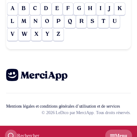
A
B
C
D
E
F
G
H
I
J
K
L
M
N
O
P
Q
R
S
T
U
V
W
X
Y
Z
Mentions légales et conditions générales d’utilisation et de services
© 2026 LeDico par MerciApp. Tous droits réservés.
Rechercher
Menu