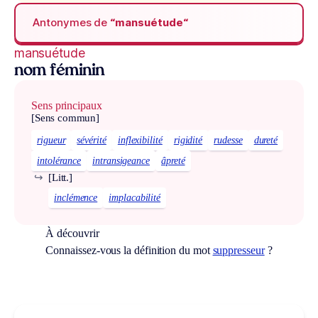
Antonymes de
“mansuétude“
mansuétude
nom féminin
Sens principaux
[Sens commun]
rigueur
sévérité
inflexibilité
rigidité
rudesse
dureté
intolérance
intransigeance
âpreté
↪
[Litt.]
inclémence
implacabilité
À découvrir
Connaissez-vous la définition du mot
suppresseur
?