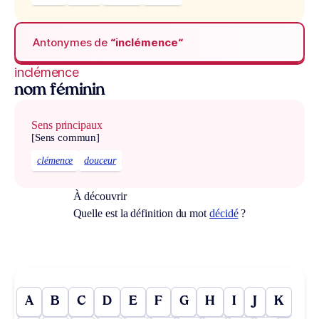
Antonymes de
“inclémence“
inclémence
nom féminin
Sens principaux
[Sens commun]
clémence
douceur
À découvrir
Quelle est la définition du mot
décidé
?
A
B
C
D
E
F
G
H
I
J
K