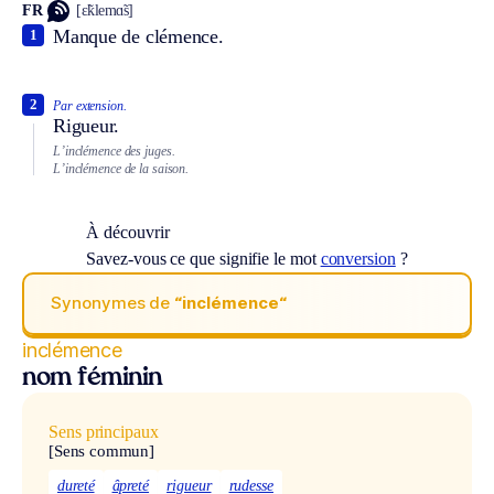
FR
[ɛ̃klemɑ̃s]
Manque de clémence.
1
2
Par extension.
Rigueur.
L’inclémence des juges.
L’inclémence de la saison.
À découvrir
Savez-vous ce que signifie le mot
conversion
?
Synonymes de
“inclémence“
inclémence
nom féminin
Sens principaux
[Sens commun]
dureté
âpreté
rigueur
rudesse