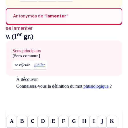
Antonymes de
“lamenter“
se lamenter
er
v. (1
gr.)
Sens principaux
[Sens commun]
se réjouir
jubiler
À découvrir
Connaissez-vous la définition du mot
phtisiologique
?
A
B
C
D
E
F
G
H
I
J
K