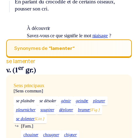
En parlant du crocodile et de certains oiseaux,
pousser son cri.
À découvrir
Savez-vous ce que signifie le mot
niaisage
?
Synonymes de
“lamenter“
se lamenter
er
v. (1
gr.)
Sens principaux
[Sens commun]
se plaindre
se désoler
gémir
geindre
pleurer
pleurnicher
soupirer
déplorer
bramer
[Fig.]
se dolenter
[Litt.]
↪
[Fam.]
chouiner
chougner
chigner