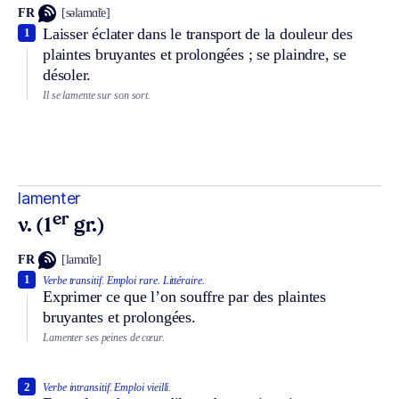
FR
[səlamɑ̃te]
Laisser éclater dans le transport de la douleur des
1
plaintes bruyantes et prolongées ; se plaindre, se
désoler.
Il se lamente sur son sort.
lamenter
er
v. (1
gr.)
FR
[lamɑ̃te]
1
Verbe transitif.
Emploi rare.
Littéraire.
Exprimer ce que l’on souffre par des plaintes
bruyantes et prolongées.
Lamenter ses peines de cœur.
2
Verbe intransitif.
Emploi vieilli.