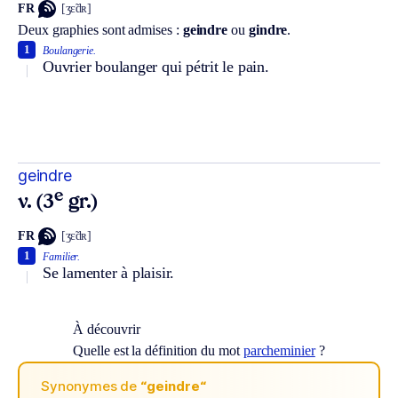
FR
[ʒɛ̃dʀ]
Deux graphies sont admises :
geindre
ou
gindre
.
1
Boulangerie.
Ouvrier boulanger qui pétrit le pain.
geindre
e
v. (3
gr.)
FR
[ʒɛ̃dʀ]
1
Familier.
Se lamenter à plaisir.
À découvrir
Quelle est la définition du mot
parcheminier
?
Synonymes de
“geindre“