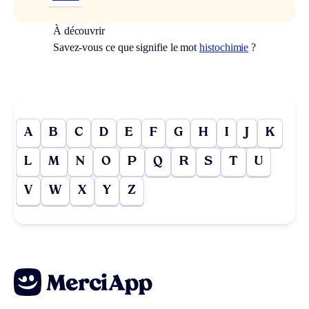
À découvrir
Savez-vous ce que signifie le mot
histochimie
?
A
B
C
D
E
F
G
H
I
J
K
L
M
N
O
P
Q
R
S
T
U
V
W
X
Y
Z