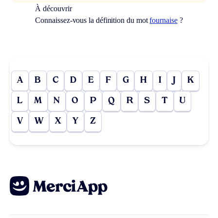
À découvrir
Connaissez-vous la définition du mot
fournaise
?
A
B
C
D
E
F
G
H
I
J
K
L
M
N
O
P
Q
R
S
T
U
V
W
X
Y
Z