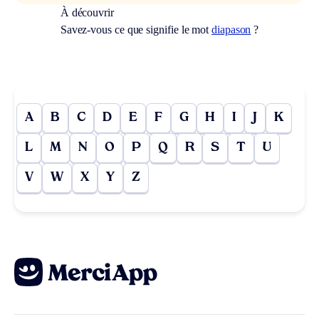
À découvrir
Savez-vous ce que signifie le mot
diapason
?
A
B
C
D
E
F
G
H
I
J
K
L
M
N
O
P
Q
R
S
T
U
V
W
X
Y
Z