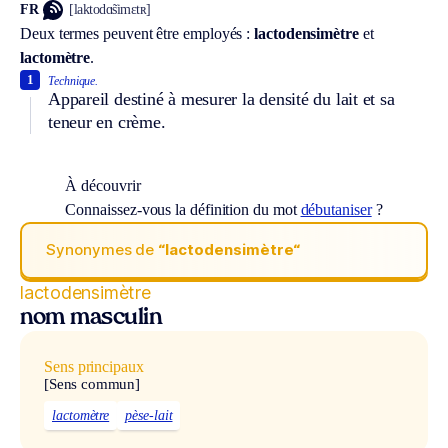
FR
[laktodɑ̃simɛtʀ]
Deux termes peuvent être employés :
lactodensimètre
et
lactomètre
.
1
Technique.
Appareil destiné à mesurer la densité du lait et sa
teneur en crème.
À découvrir
Connaissez-vous la définition du mot
débutaniser
?
Synonymes de
“lactodensimètre“
lactodensimètre
nom masculin
Sens principaux
[Sens commun]
lactomètre
pèse-lait