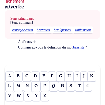
lâchement
adverbe
Sens principaux
[Sens commun]
courageusement
bravement
héroïquement
vaillamment
À découvrir
Connaissez-vous la définition du mot
bassiste
?
A
B
C
D
E
F
G
H
I
J
K
L
M
N
O
P
Q
R
S
T
U
V
W
X
Y
Z