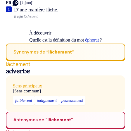
FR
[lɑʃmɑ̃]
D’une manière lâche.
1
Il a fui lâchement.
À découvrir
Quelle est la définition du mot
éphorat
?
Synonymes de
“lâchement“
lâchement
adverbe
Sens principaux
[Sens commun]
faiblement
indignement
peureusement
Antonymes de
“lâchement“